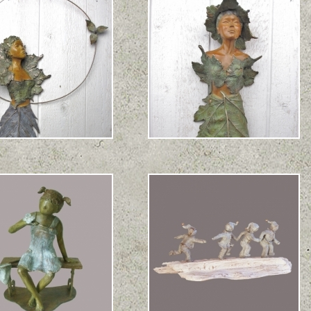
au Vent
Mademoiselle M